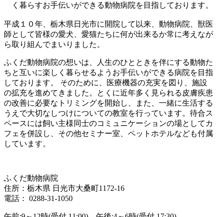
く暮らすお手伝いができる動物病院を目指しております。
平成１０年、栃木県日光市に開院して以来、動物病院、獣医
師として皆様の愛犬、愛猫たちに何が出来るか常に考えなが
ら取り組んでまいりました。
ふくだ動物病院の想いは、人生のひとときを伴にする動物た
ちと互いに楽しく暮らせるようお手伝いができる病院を目指
しております。 そのために、医療機器の充実を図り、施設
の拡充を進めてきました。とくに近年多く見られる皮膚疾患
の改善に必要なトリミングを開始し、また、一緒に生活する
うえで大切なしつけについての教室を行っています。待合ス
ペースには飼い主様同士のコミュニケーションの場としてカ
フェを併設し、その他セミナー室、ペットホテルなども付属
しています。
ふくだ動物病院
住所：栃木県 日光市大桑町1172-16
電話： 0288-31-1050
午前:9～12時(受付 11:00) 午後:4～6時(受付 17:30)