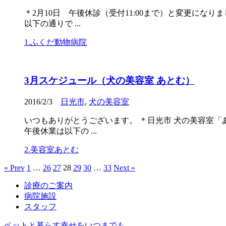
＊2月10日 午後休診（受付11:00まで）と変更に
以下の通りで ...
1.ふくだ動物病院
3月スケジュール（犬の美容室 あとむ）
2016/2/3
日光市
,
犬の美容室
いつもありがとうございます。 ＊日光市 犬の美容室「あと
午後休業は以下の ...
2.美容室あとむ
« Prev
1
…
26
27
28
29
30
…
33
Next »
診療のご案内
病院施設
スタッフ
ペットと暮らす幸せをいつまでも