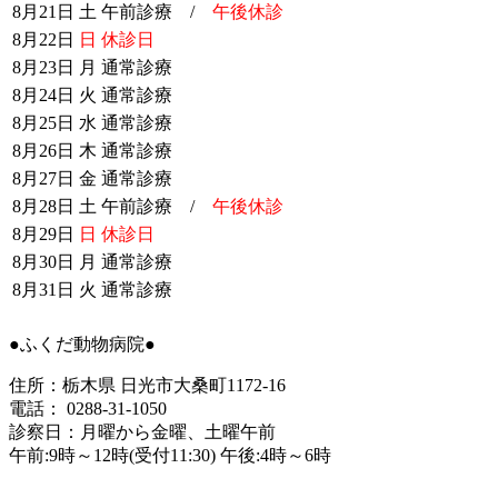
8月21日
土
午前診療 /
午後休診
8月22日
日
休診日
8月23日
月
通常診療
8月24日
火
通常診療
8月25日
水
通常診療
8月26日
木
通常診療
8月27日
金
通常診療
8月28日
土
午前診療 /
午後休診
8月29日
日
休診日
8月30日
月
通常診療
8月31日
火
通常診療
●ふくだ動物病院●
住所：栃木県 日光市大桑町1172-16
電話： 0288-31-1050
診察日：月曜から金曜、土曜午前
午前:9時～12時(受付11:30) 午後:4時～6時