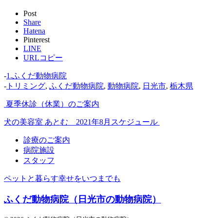
Post
Share
Hatena
Pinterest
LINE
URLコピー
-
1.ふくだ動物病院
-
トリミング
,
ふくだ動物病院
,
動物病院
,
日光市
,
栃木県
夏季休診（休業）のご案内
犬の美容室 あとむ 2021年8月スケジュール
診療のご案内
病院施設
スタッフ
ペットと暮らす幸せをいつまでも
ふくだ動物病院（日光市の動物病院）