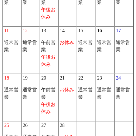
業
業
業
業
業
業
午後お
休み
11
12
13
14
15
16
17
通常営
通常営
午前営
お休み
通常営
通常営
通常営
業
業
業
業
業
業
午後お
休み
18
19
20
21
22
23
24
通常営
通常営
午前営
お休み
通常営
通常営
通常営
業
業
業
業
業
業
午後お
休み
25
26
27
28